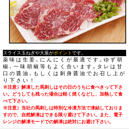
スライス玉ねぎや大葉が
ポイント
です。
薬味は生姜､にんにくが最適です｡ゆず胡
椒､一味胡椒等もよく合います｡タレは甘
口の醤油､もしくは刺身醤油でお召し上が
り下さい！
※注意）解凍した馬刺しはその日のうちに食べきって下さ
い。どうしても残った場合は軽く焼くなどし、加熱して食
べて下さい。
※注意）当社の馬刺しは特別な冷凍方法で凍結しておりま
すので、自然解凍はできる限り避けて下さい。また、電子
レンジの解凍モードでの解凍は絶対にお避け下さい。