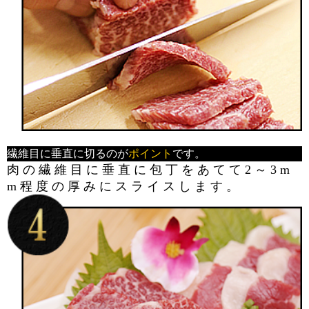
繊維目に垂直に切るのが
ポイント
です。
肉の繊維目に垂直に包丁をあてて2～3m
m程度の厚みにスライスします。