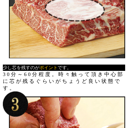
少し芯を残すのが
ポイント
です。
30分～60分程度。時々触って頂き中心部
に芯が残るぐらいがちょうど良い状態で
す。