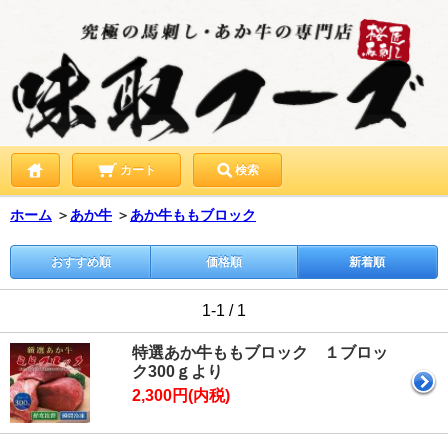
カート
検索
ホーム
＞
あか牛
＞
あか牛ももブロック
おすすめ順
価格順
新着順
1-1 / 1
特選あか牛ももブロック １ブロッ
ク300ｇより
2,300円(内税)